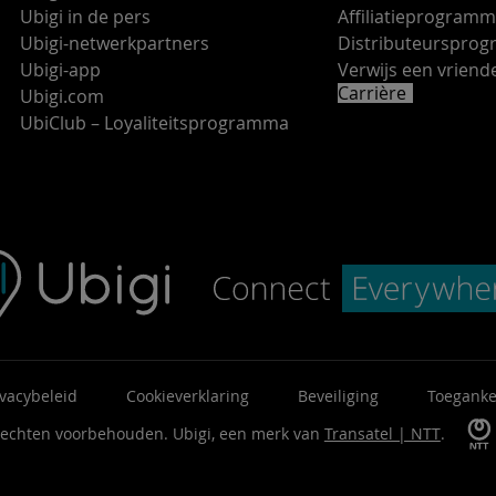
Ubigi in de pers
Affiliatieprogram
Ubigi-netwerkpartners
Distributeurspro
Ubigi-app
Verwijs een vrie
Carrière
Ubigi.com
UbiClub – Loyaliteitsprogramma
ivacybeleid
Cookieverklaring
Beveiliging
Toeganke
 rechten voorbehouden.
Ubigi, een merk van
Transatel | NTT
.