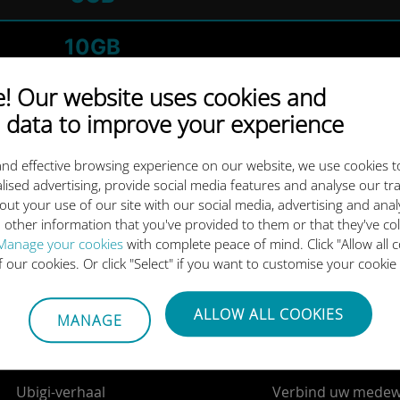
10GB
 Our website uses cookies and
Onbeperkt
 data to improve your experience
10GB
nd effective browsing experience on our website, we use cookies t
lised advertising, provide social media features and analyse our tra
out your use of our site with our social media, advertising and ana
 other information that you've provided to them or that they've co
Manage your cookies
with complete peace of mind. Click "Allow all c
Download onze app
of our cookies. Or click "Select" if you want to customise your cookie
ALLOW ALL COOKIES
MANAGE
Over ons
Contact
Ubigi-verhaal
Verbind uw medew