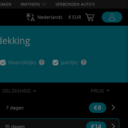
ZAKEN
PARTNERS
VERBONDEN AUTO'S
Cart Ubigi
Nederlands
€ EUR
dekking
Maandelijks
Jaarlijks
GELDIGHEID
PRIJS
€6
7 dagen
€14
15 dagen