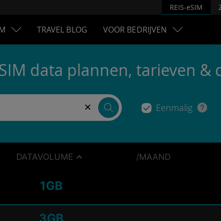
REIS-eSIM
M
TRAVEL BLOG
VOOR BEDRIJVEN
eSIM data plannen, tarieven & 
×
Eenmalig
DATAVOLUME
/MAAND
1GB
3GB