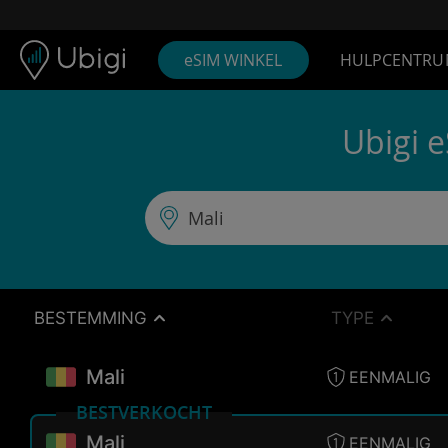
Skip to content
Inhoud
Navigatiebalk
Voettekst
eSIM WINKEL
HULPCENTRU
Ubigi 
BESTEMMING
TYPE
Mali
EENMALIG
BESTVERKOCHT
Mali
EENMALIG