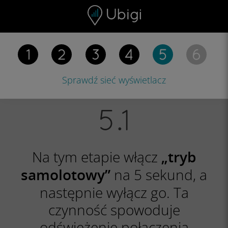
Skip to content
Spis treści
Pasek nawigacyjny
Stopka
Sprawdź sieć
wyświetlacz
Na tym etapie włącz
„tryb
na 5 sekund, a
samolotowy”
następnie wyłącz go. Ta
czynność spowoduje
odświeżenie połączenia