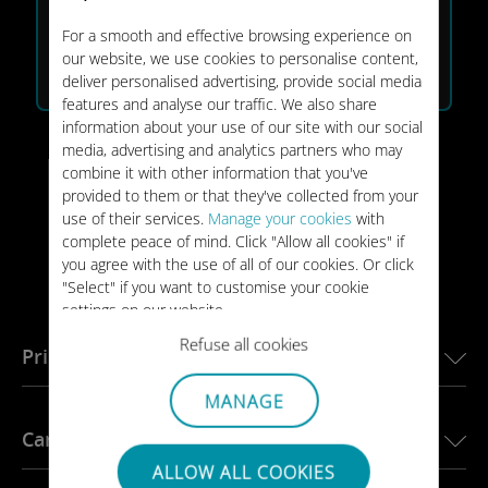
10GB
Guinéa
For a smooth and effective browsing experience on
VALIDADE:
30 dias
our website, we use cookies to personalise content,
€35
deliver personalised advertising, provide social media
TIPO:
PONTUAL
features and analyse our traffic. We also share
information about your use of our site with our social
media, advertising and analytics partners who may
combine it with other information that you've
provided to them or that they've collected from your
use of their services.
Manage your cookies
with
complete peace of mind. Click "Allow all cookies" if
you agree with the use of all of our cookies. Or click
"Select" if you want to customise your cookie
settings on our website.
Refuse all cookies
Principais destinos
MANAGE
eSIM para os EUA
Carros conectados
eSIM para a Europa
ALLOW ALL COOKIES
eSIM para o Japão