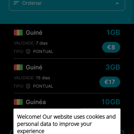
Ordenar
1GB
Guiné
VALIDADE:
7 dias
€8
TIPO:
PONTUAL
3GB
Guiné
VALIDADE:
15 dias
€17
TIPO:
PONTUAL
10GB
Guinéa
VALIDADE:
7 dias
Welcome! Our website uses cookies and
€31
TIPO:
PONTUAL
personal data to improve your
MAIS VENDIDO
experience