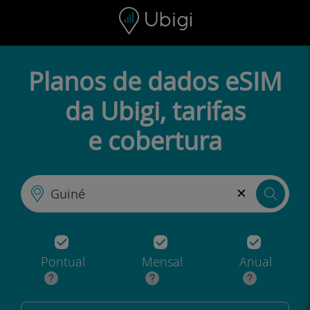
Skip to content
Conteúdo
Barra de navegação
Rodapé
Planos de dados eSIM
da Ubigi, tarifas
e cobertura
×
Pontual
Mensal
Anual