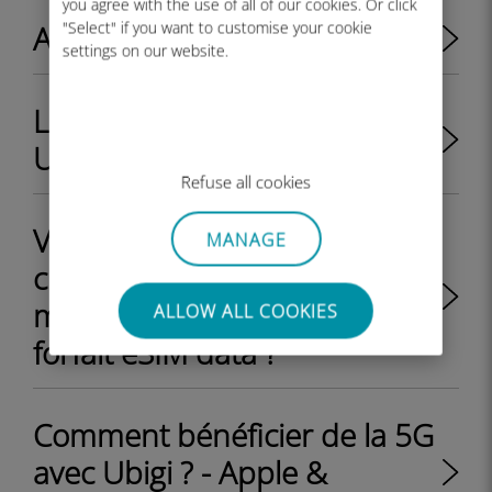
you agree with the use of all of our cookies. Or click
"Select" if you want to customise your cookie
A quoi sert le compte Ubigi ?
settings on our website.
La 5G est-elle disponible sur
Ubigi ?
Refuse all cookies
Vais-je recevoir un QR code à
MANAGE
chaque fois que je recharge
mon compte Ubigi avec un
ALLOW ALL COOKIES
forfait eSIM data ?
Comment bénéficier de la 5G
avec Ubigi ? - Apple &