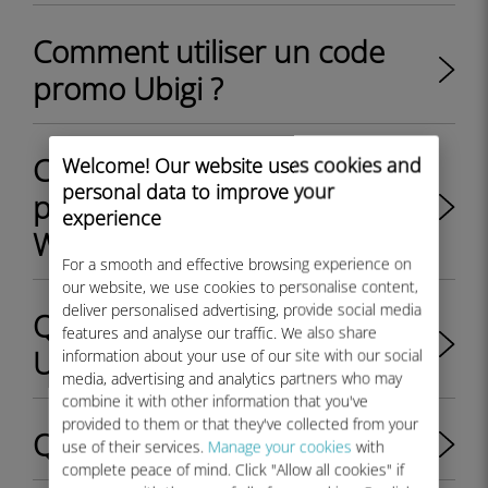
Comment utiliser un code
promo Ubigi ?
Comment utiliser le code
Welcome! Our website uses cookies and
personal data to improve your
promo de bienvenue Ubigi
experience
WELCOME10 ?
For a smooth and effective browsing experience on
our website, we use cookies to personalise content,
deliver personalised advertising, provide social media
Qu’est-ce que l’application
features and analyse our traffic. We also share
Ubigi ?
information about your use of our site with our social
media, advertising and analytics partners who may
combine it with other information that you've
provided to them or that they've collected from your
Qu’est-ce que Ubigi eSIM ?
use of their services.
Manage your cookies
with
complete peace of mind. Click "Allow all cookies" if