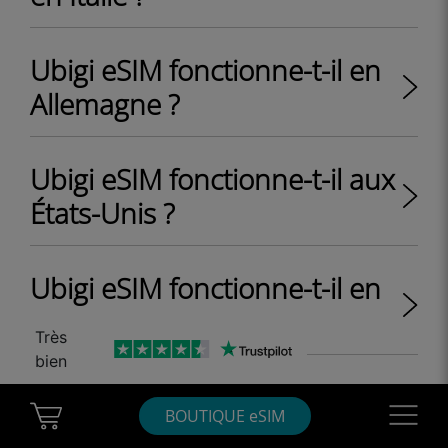
Ubigi eSIM fonctionne-t-il en
Allemagne ?
Ubigi eSIM fonctionne-t-il aux
États-Unis ?
Ubigi eSIM fonctionne-t-il en
Suisse ?
Très
bien
Ubigi eSIM fonctionne-t-il au
Cart Ubigi
Navigatio
BOUTIQUE eSIM
Royaume-Uni ?