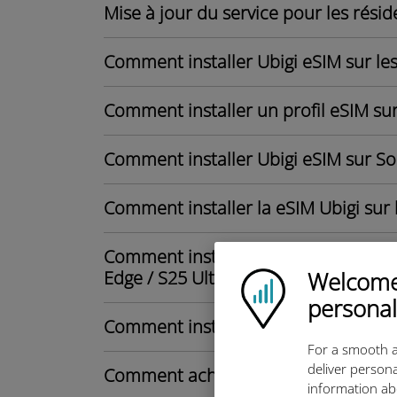
Mise à jour du service pour les rési
Comment installer Ubigi eSIM sur les 
Comment installer un profil eSIM sur 
Comment installer Ubigi eSIM sur Son
Comment installer la eSIM Ubigi sur 
Comment installer la eSIM Ubigi sur
Edge / S25 Ultra ?
Welcome!
Ubigi logo
personal
Comment installer Ubigi eSIM sur le
For a smooth a
deliver persona
Comment acheter un forfait de donné
information ab