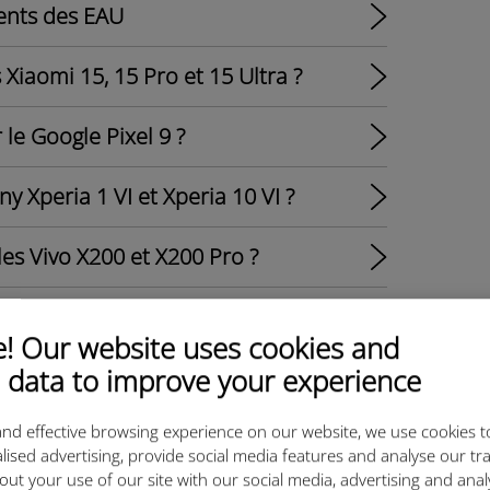
dents des EAU
Xiaomi 15, 15 Pro et 15 Ultra ?
le Google Pixel 9 ?
y Xperia 1 VI et Xperia 10 VI ?
les Vivo X200 et X200 Pro ?
 le Samsung Galaxy S25 / S25+ / S25
 Our website uses cookies and
 data to improve your experience
 Oppo Find X8/ X8 Pro ?
nd effective browsing experience on our website, we use cookies t
lised advertising, provide social media features and analyse our tra
es Ubigi sur un iPad ?
out your use of our site with our social media, advertising and ana