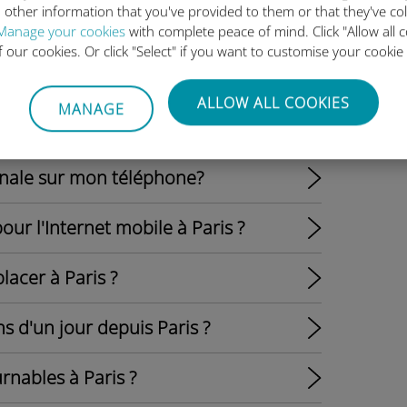
 other information that you've provided to them or that they've co
n et de champagne à Paris ?
Manage your cookies
with complete peace of mind. Click "Allow all c
of our cookies. Or click "Select" if you want to customise your cookie
es festivals à Paris ?
ALLOW ALL COOKIES
MANAGE
 amis depuis l'étranger?
tionale sur mon téléphone?
our l'Internet mobile à Paris ?
lacer à Paris ?
s d'un jour depuis Paris ?
rnables à Paris ?