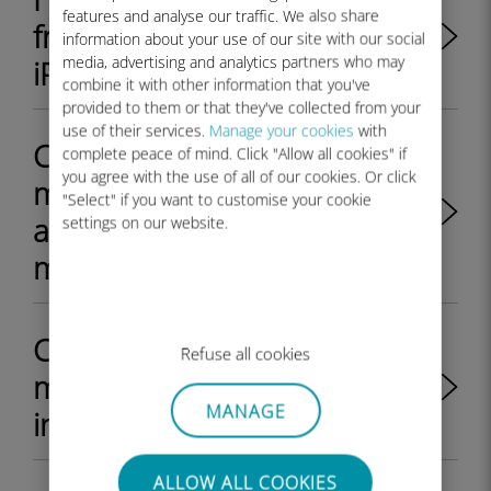
features and analyse our traffic. We also share
from the Ubigi application on
information about your use of our site with our social
media, advertising and analytics partners who may
iPhone or iPad?
combine it with other information that you've
provided to them or that they've collected from your
use of their services.
Manage your cookies
with
Come faccio a sapere se il
complete peace of mind. Click "Allow all cookies" if
you agree with the use of all of our cookies. Or click
mio profilo Ubigi eSIM è
"Select" if you want to customise your cookie
attivato e pronto all'uso sul
settings on our website.
mio dispositivo Android?
Come posso verificare se il
Refuse all cookies
mio profilo eSIM Ubigi è
MANAGE
installato sul mio iPhone?
ALLOW ALL COOKIES