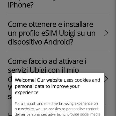
iPhone?
Come ottenere e installare
un profilo eSIM Ubigi su un
dispositivo Android?
Come faccio ad attivare i
servizi Ubigi con il mio
dispositivo Windows 10 o
Welcome! Our website uses cookies and
Windows 11 dotato di una
personal data to improve your
experience
scheda SIM fisica Ubigi?
For a smooth and effective browsing experience on
our website, we use cookies to personalise content,
How can I buy a data plan
deliver personalised advertising, provide social media