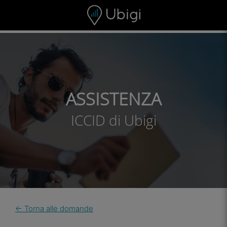
Skip to content
Contenuto
Barra di navigazione
Piè di pagina
ASSISTENZA
ICCID di Ubigi
← Torna alle domande