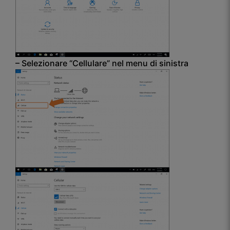
– Selezionare “Cellulare” nel menu di sinistra