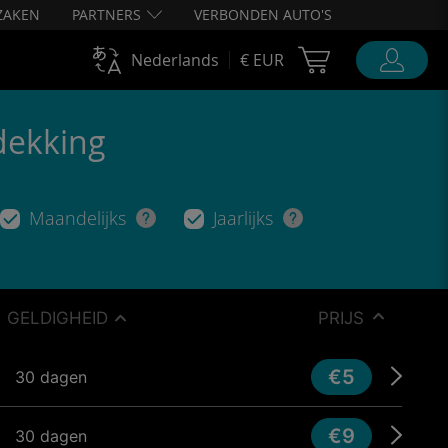
ZAKEN
PARTNERS
VERBONDEN AUTO'S
Cart Ubigi
Nederlands
€ EUR
dekking
Maandelijks
Jaarlijks
GELDIGHEID
PRIJS
€5
30 dagen
€9
30 dagen