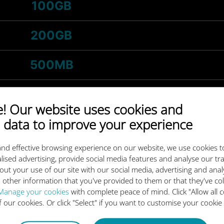
100GB
200GB
500MB
1GB
 Our website uses cookies and
 data to improve your experience
-
5GB
S
/maand
nd effective browsing experience on our website, we use cookies t
3GB
lised advertising, provide social media features and analyse our tra
out your use of our site with our social media, advertising and ana
 other information that you've provided to them or that they've co
-
20GB
S
/maand
Manage your cookies
with complete peace of mind. Click "Allow all c
of our cookies. Or click "Select" if you want to customise your cookie
10GB