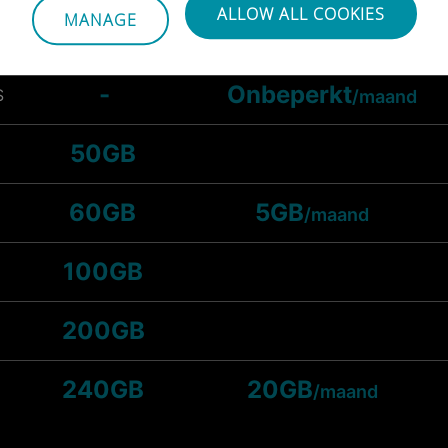
ALLOW ALL COOKIES
MANAGE
25GB
-
Onbeperkt
S
/maand
50GB
60GB
5GB
/maand
100GB
200GB
240GB
20GB
/maand