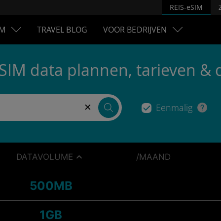
REIS-eSIM
M
TRAVEL BLOG
VOOR BEDRIJVEN
eSIM data plannen, tarieven & 
×
Eenmalig
DATAVOLUME
/MAAND
500MB
1GB