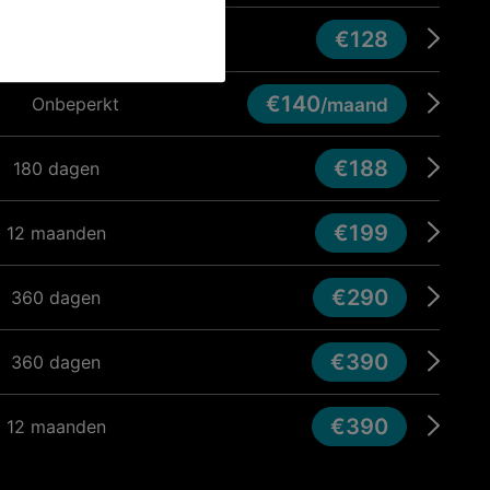
€128
90 dagen
€140
Onbeperkt
/maand
€188
180 dagen
€199
12 maanden
€290
360 dagen
€390
360 dagen
€390
12 maanden