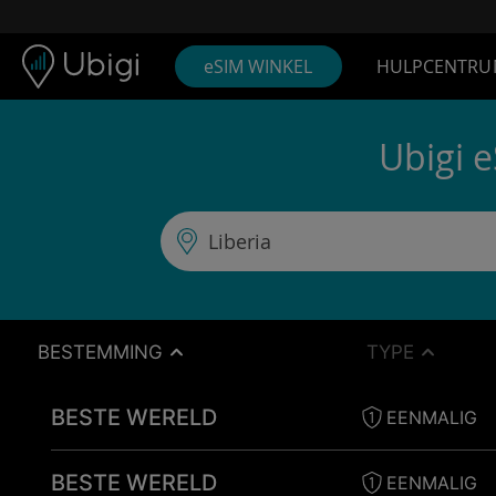
Skip to content
Inhoud
Navigatiebalk
Voettekst
eSIM WINKEL
HULPCENTRU
Ubigi 
BESTEMMING
TYPE
BESTE WERELD
EENMALIG
BESTE WERELD
EENMALIG