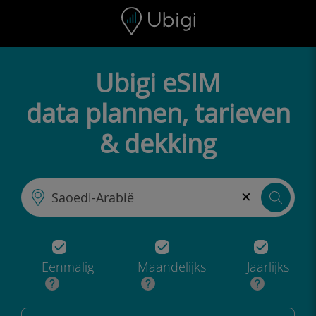
Skip to content
Inhoud
Navigatiebalk
Voettekst
Ubigi eSIM
data plannen, tarieven
& dekking
×
Eenmalig
Maandelijks
Jaarlijks