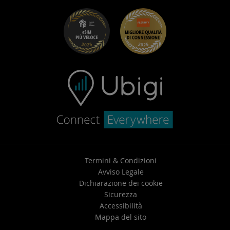
Ubigi per Fiat
Programma Segnala un amico
Risoluzione dei problemi
Carriera
Centro assistenza
Contatta l’assistenza
Termini & Condizioni
Avviso Legale
Dichiarazione dei cookie
Sicurezza
Accessibilità
Mappa del sito