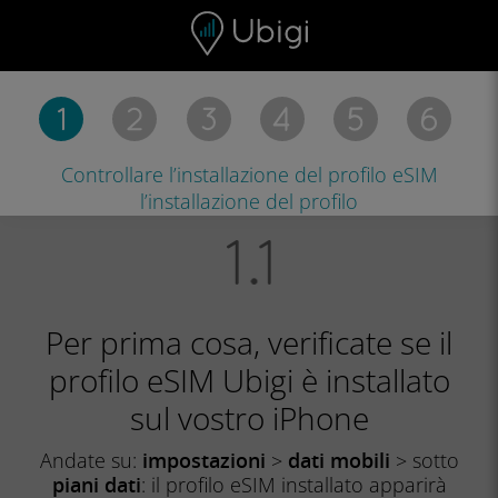
Skip to content
Contenuto
Barra di navigazione
Piè di pagina
Controllare l’installazione del profilo eSIM
l’installazione del profilo
Per prima cosa, verificate se il
profilo eSIM Ubigi è installato
sul vostro iPhone
Andate su:
impostazioni
>
dati mobili
> sotto
piani dati
: il profilo eSIM installato apparirà