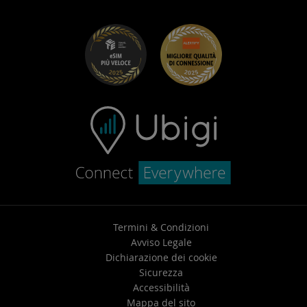
UbiClub – Programma Fedeltà
Iniziare
Ubigi per Fiat
Programma Segnala un amico
Risoluzione dei problemi
Carriera
Centro assistenza
Contatta l’assistenza
Termini & Condizioni
Avviso Legale
Dichiarazione dei cookie
Sicurezza
Accessibilità
Mappa del sito