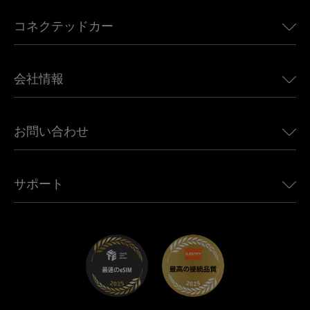
アメリカ向けeSIM
コネクテッドカー
ヨーロッパ向けeSIM
日本向けeSIM
BMW向けUbigi
カナダ向けeSIM
会社情報
Land Rover向けUbigi
ブラジル向けeSIM
Alfa Romeo向けUbigi
タイ向けeSIM
Ubigiについて
Jeep向けUbigi
お問い合わせ
アフリカ向けeSIM
Ubigi関連プレス
Jaguar向けUbigi
すべての目的地を見る
モバイル ネットワーク パートナー
Toyota向けUbigi
従業員をつなぐ
Ubigiアプリ
サポート
Mini向けUbigi
アフェリエイトプログラム
Ubigi.com
Maserati向けUbigi
ディストリビュータープログラム
UbiClub｜ロイヤルティプログラム
始めましょう
Fiat向けUbigi
お友達紹介プログラム
トラブルシューティング
採用情報
ヘルプセンター
お問い合わせ先