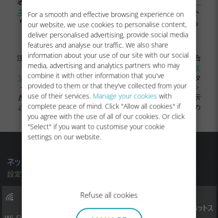
表示されている）場合、
こちらの手順に従い、
ネットワークを手動でご選択ください
。ネット
For a smooth and effective browsing experience on
ワークに1本、またはすべてのアンテナが立っ
our website, we use cookies to personalise content,
ている場合、
次の手順
に進んでください
deliver personalised advertising, provide social media
features and analyse our traffic. We also share
information about your use of our site with our social
注意：手動での選択後もアンテナマークが表示されない場合
media, advertising and analytics partners who may
（もしくは未だ
が表示されている場合）
、弊社の
カスタ
combine it with other information that you've
マーサポート
までお客様のeSIMプロファイルの
ICCID
（スタ
provided to them or that they've collected from your
ート > 設定 > ネットワークとインターネット > 携帯電話 >
use of their services.
Manage your cookies
with
携帯電話会社の設定 > プロパティの下部にSIM ICCIDが表示
complete peace of mind. Click "Allow all cookies" if
されます。（ICCIDは8988から始まります。））
をご記入の
you agree with the use of all of our cookies. Or click
上、ご連絡ください。問題解決をお手伝いいたします。
"Select" if you want to customise your cookie
settings on our website.
Refuse all cookies