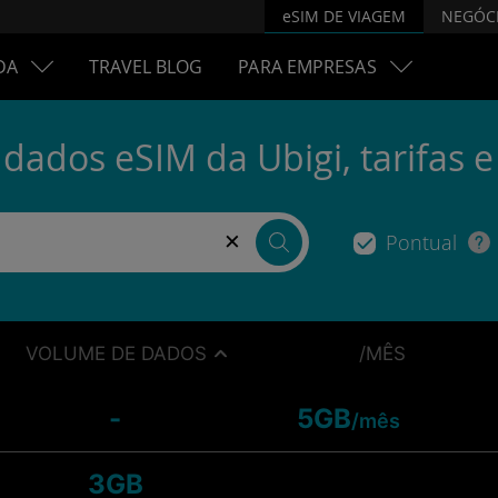
eSIM DE VIAGEM
NEGÓC
DA
TRAVEL BLOG
PARA EMPRESAS
dados eSIM da Ubigi, tarifas 
×
Pontual
VOLUME DE DADOS
/MÊS
-
5GB
/mês
3GB