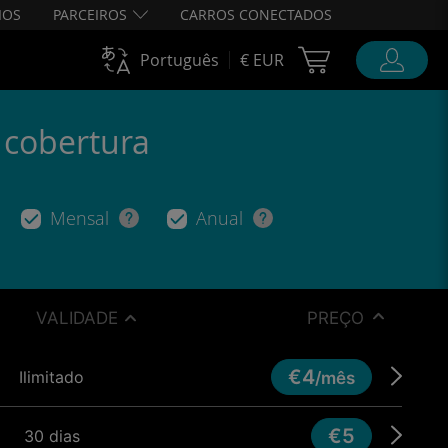
IOS
PARCEIROS
CARROS CONECTADOS
Cart Ubigi
Português
€ EUR
e cobertura
Mensal
Anual
VALIDADE
PREÇO
€4
Ilimitado
/mês
€5
30 dias