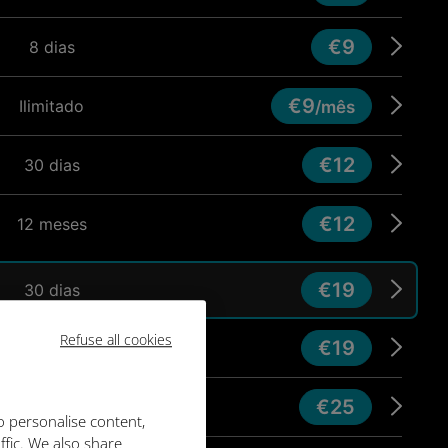
€9
8 dias
€9
Ilimitado
/mês
€12
30 dias
€12
12 meses
€19
30 dias
Refuse all cookies
€19
8 dias
€25
15 dias
o personalise content,
ffic. We also share