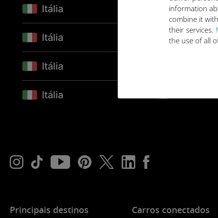
Itália
information ab
PONTUAL
combine it with
their services.
Itália
ANUAL
the use of all 
Itália
PONTUAL
Itália
ANUAL
Principais destinos
Carros conectados