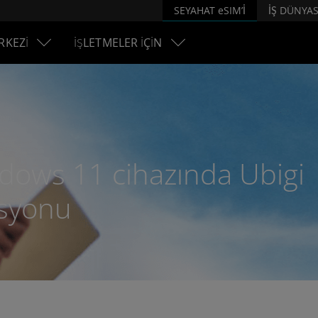
SEYAHAT eSIM’İ
İŞ DÜNYAS
RKEZİ
İŞLETMELER İÇİN
ows 11 cihazında Ubigi
asyonu