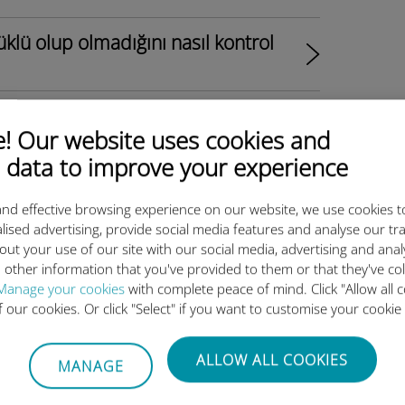
klü olup olmadığını nasıl kontrol
de yüklü ve etkin ancak herhangi
 Our website uses cookies and
rim?
 data to improve your experience
e yüklü ve etkin, ağ
imim yok, ne yapmalıyım?
nd effective browsing experience on our website, we use cookies t
lised advertising, provide social media features and analyse our tra
out your use of our site with our social media, advertising and ana
ımda yüklü olup olmadığını nasıl
 other information that you've provided to them or that they've co
Manage your cookies
with complete peace of mind. Click "Allow all c
of our cookies. Or click "Select" if you want to customise your cookie
mda yüklü ve etkin ancak herhangi
rim?
ALLOW ALL COOKIES
MANAGE