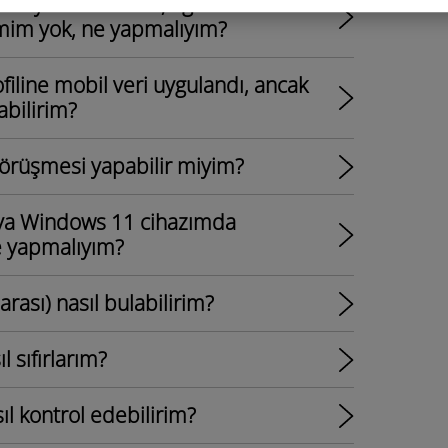
da yüklü ve etkin, ağ
imim yok, ne yapmalıyım?
iline mobil veri uygulandı, ancak
abilirim?
 görüşmesi yapabilir miyim?
eya Windows 11 cihazımda
ne yapmalıyım?
rası) nasıl bulabilirim?
 sıfırlarım?
ıl kontrol edebilirim?