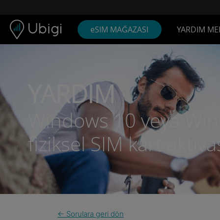
Skip to content
İçerik
Gezinme çubuğu
Alt bilgi
eSIM MAĞAZASI
YARDIM ME
YARDIM
Windows 10 veya Wind
fiziksel SIM kart aktiv
← Sorulara geri dön