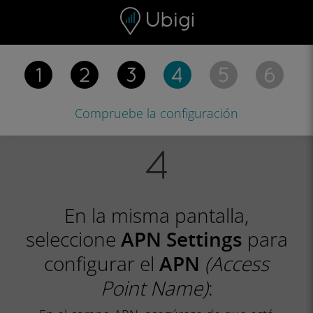
Skip to content
Contenido
Barra de navegación
Pie de página
Compruebe la
configuración
En la misma pantalla,
seleccione
para
APN Settings
configurar el
(Access
APN
Point Name)
: