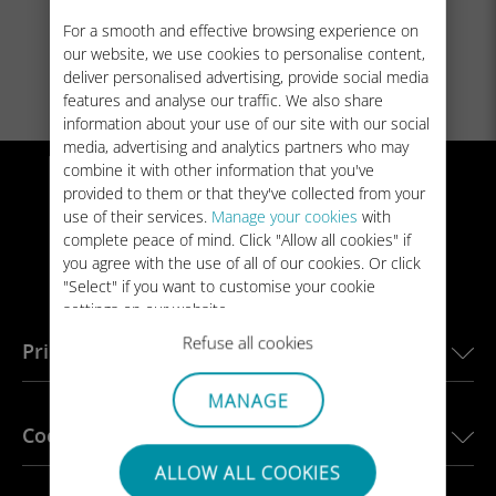
For a smooth and effective browsing experience on
our website, we use cookies to personalise content,
deliver personalised advertising, provide social media
features and analyse our traffic. We also share
information about your use of our site with our social
media, advertising and analytics partners who may
combine it with other information that you've
provided to them or that they've collected from your
use of their services.
Manage your cookies
with
.row .col-6:first-child .screen img { width:47.6rem;
complete peace of mind. Click "Allow all cookies" if
height: auto; }
you agree with the use of all of our cookies. Or click
"Select" if you want to customise your cookie
settings on our website.
Refuse all cookies
Principales destinos
MANAGE
eSIM para Estados Unidos
Coches conectados
eSIM para Europa
ALLOW ALL COOKIES
eSIM para Japón
Ubigi para BMW