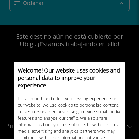
Ordenar
Este destino aún no está cubierto por
Ubigi. ¡Estamos trabajando en ello!
Welcome! Our website uses cookies and
personal data to improve your
experience
For a smooth and effective browsing experience on
our website, we use cookies to personalise content,
deliver personalised advertising, provide social media
features and analyse our traffic. We also share
information about your use of our site with our social
Principales destinos
media, advertising and analytics partners who may
combine it with other information that you've