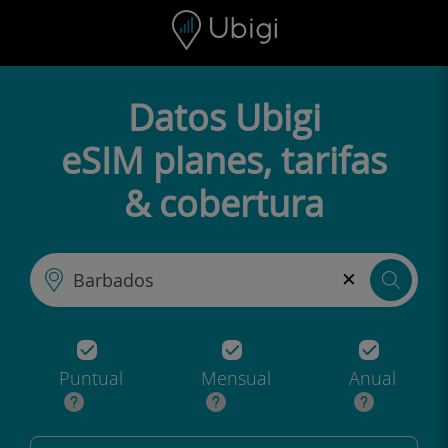
Skip to content
Contenido
Barra de navegación
Pie de página
Datos Ubigi
eSIM planes, tarifas
& cobertura
×
Puntual
Mensual
Anual