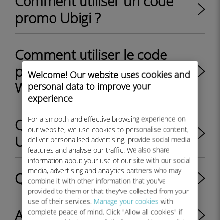
Comment utiliser un code
promo Ubigi ?
Comment utiliser le code
promo de bienvenue Ubigi
Welcome! Our website uses cookies and
WELCOME10 ?
personal data to improve your
experience
For a smooth and effective browsing experience on
Qu’est-ce que l’application
our website, we use cookies to personalise content,
Ubigi ?
deliver personalised advertising, provide social media
features and analyse our traffic. We also share
information about your use of our site with our social
media, advertising and analytics partners who may
Qu’est-ce que Ubigi eSIM ?
combine it with other information that you've
provided to them or that they've collected from your
use of their services.
Manage your cookies
with
A quoi sert le compte Ubigi ?
complete peace of mind. Click "Allow all cookies" if