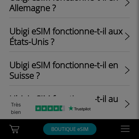
Allemagne ?
Ubigi eSIM fonctionne-t-il aux
États-Unis ?
Ubigi eSIM fonctionne-t-il en
Suisse ?
Ubigi eSIM fonctionne-t-il au
Très
Royaume-Uni ?
bien
Cart Ubigi
Navigatio
BOUTIQUE eSIM
Ubigi eSIM fonctionne-t-il au