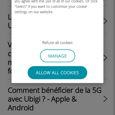
you agree with the use of all of our cookies. Or click
"Select" if you want to customise your cookie
settings on our website.
La 5G est-elle disponible sur
Ubigi ?
Vais-je recevoir un QR code à
Refuse all cookies
chaque fois que je recharge
MANAGE
mon compte Ubigi avec un
forfait eSIM data ?
ALLOW ALL COOKIES
Comment bénéficier de la 5G
avec Ubigi ? - Apple &
Android