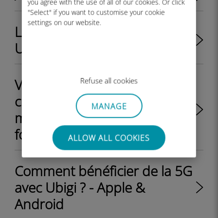
you agree with the use of all of our cookies. Or click
"Select" if you want to customise your cookie
settings on our website.
La 5G est-elle disponible sur
Ubigi ?
Vais-je recevoir un QR code à
Refuse all cookies
chaque fois que je recharge
MANAGE
mon compte Ubigi avec un
forfait eSIM data ?
ALLOW ALL COOKIES
Comment bénéficier de la 5G
avec Ubigi ? - Apple &
Android