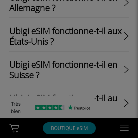
Allemagne ?
Ubigi eSIM fonctionne-t-il aux
États-Unis ?
Ubigi eSIM fonctionne-t-il en
Suisse ?
Ubigi eSIM fonctionne-t-il au
Très
Royaume-Uni ?
bien
Cart Ubigi
Navigatio
BOUTIQUE eSIM
Ubigi eSIM fonctionne-t-il au