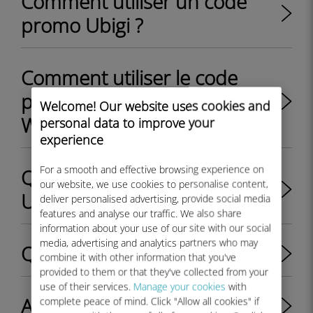
Comment utiliser un code
promo Ubigi ?
Comment utiliser le code
promo de bienvenue Ubigi
Welcome! Our website uses cookies and
WELCOME10 ?
personal data to improve your
experience
For a smooth and effective browsing experience on
Qu’est-ce que l’application
our website, we use cookies to personalise content,
Ubigi ?
deliver personalised advertising, provide social media
features and analyse our traffic. We also share
information about your use of our site with our social
media, advertising and analytics partners who may
Qu’est-ce que Ubigi eSIM ?
combine it with other information that you've
provided to them or that they've collected from your
use of their services.
Manage your cookies
with
A quoi sert le compte Ubigi ?
complete peace of mind. Click "Allow all cookies" if