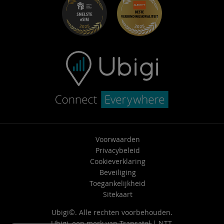
Carrière
Helpcentrum
Neem contact op met ondersteuning
Voorwaarden
Privacybeleid
Cookieverklaring
Beveiliging
Toegankelijkheid
Sitekaart
Ubigi©. Alle rechten voorbehouden.
Ubigi, een merk van
Transatel | NTT
.