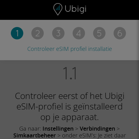
Skip to content
Inhoud
Navigatiebalk
Voettekst
Controleer eSIM
profiel installatie
Controleer eerst of het Ubigi
eSIM-profiel is geïnstalleerd
op je apparaat.
Ga naar:
Instellingen
>
Verbindingen
>
Simkaartbeheer
> onder eSIM’s: Je ziet daar