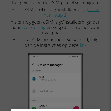
het geïnstalleerde eSIM profiel verschijnen.
Als je eSIM profiel al geïnstalleerd is,
ga dan
naar stap 2
.
Als er nog geen eSIM is geïnstalleerd, ga dan
naar
Aan de slag
en volg de instructies voor
uw apparaat.
Als u uw eSIM-profiel hebt verwijderd, volg
dan de instructies op deze
link