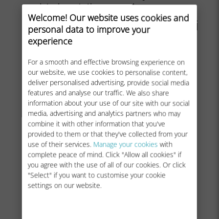
etkinleştirilmez, ekranınızın
Welcome! Our website uses cookies and
üst kısmında bir çift ağ sinyali
personal data to improve your
görünecektir.
experience
For a smooth and effective browsing experience on
our website, we use cookies to personalise content,
deliver personalised advertising, provide social media
features and analyse our traffic. We also share
Not: Çift şebeke yalnızca cihazınızda fiziksel bir SIM kart
information about your use of our site with our social
takılıysa görünür.
media, advertising and analytics partners who may
combine it with other information that you've
provided to them or that they've collected from your
use of their services.
Manage your cookies
with
complete peace of mind. Click "Allow all cookies" if
you agree with the use of all of our cookies. Or click
"Select" if you want to customise your cookie
settings on our website.