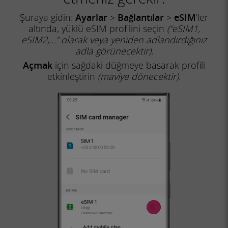
Şuraya gidin:
Ayarlar
>
Bağlantılar
>
eSIM
‘ler
altında, yüklü eSIM profilini seçin
(“eSIM1,
eSIM2,…” olarak veya yeniden adlandırdığınız
adla görünecektir).
Açmak
için sağdaki düğmeye basarak profili
etkinleştirin
(maviye dönecektir).