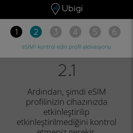
Skip to content
İçerik
Gezinme çubuğu
Alt bilgi
eSIM’i kontrol edin
profi̇l akti̇vasyonu
Ardından, şimdi eSIM
profilinizin cihazınızda
etkinleştirilip
etkinleştirilmediğini kontrol
etmeniz gerekir.