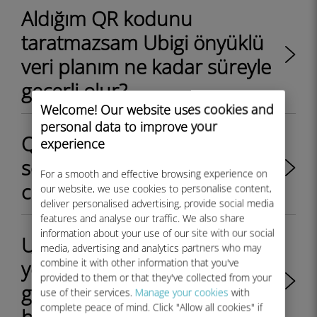
Aldığım QR kodunu
taratmazsam Ubigi önyüklü
veri planım ne kadar süreyle
geçerli olur?
Welcome! Our website uses cookies and
personal data to improve your
QR kodlu e-postayı aldıktan
experience
sonra Ubigi eSIM profilimi
For a smooth and effective browsing experience on
cihazıma nasıl yükleyebilirim?
our website, we use cookies to personalise content,
deliver personalised advertising, provide social media
features and analyse our traffic. We also share
information about your use of our site with our social
Ubigi eSIM profil siparişimde
media, advertising and analytics partners who may
yer alan veri planının
combine it with other information that you've
provided to them or that they've collected from your
geçerlilik süresi ne zaman
use of their services.
Manage your cookies
with
complete peace of mind. Click "Allow all cookies" if