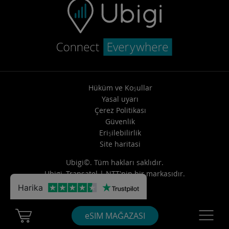
Hüküm ve Koşullar
Yasal uyarı
Çerez Politikası
Güvenlik
Erişilebilirlik
Site haritasi
Ubigi©. Tüm hakları saklıdır.
Ubigi,
Transatel | NTT
'nin bir markasıdır.
Harika
Cart Ubigi
Navigatio
eSIM MAĞAZASI