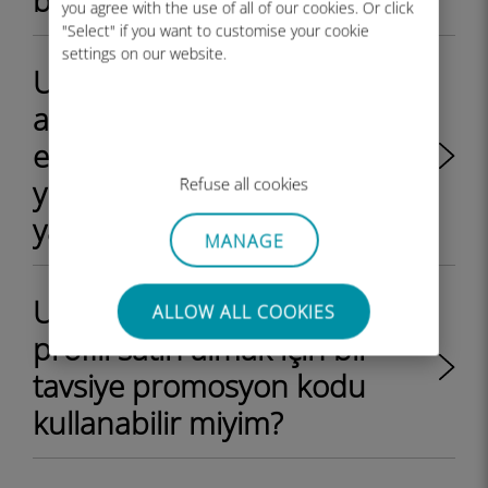
başlayacak?
you agree with the use of all of our cookies. Or click
"Select" if you want to customise your cookie
settings on our website.
Ubigi eSIM profili satın aldım
ancak telefonum simlocklu ve
eSIM profilini
yükleyemiyorum. Ne
Refuse all cookies
yapmam gerekiyor?
MANAGE
Ubigi web sitesinde bir eSIM
ALLOW ALL COOKIES
profili satın almak için bir
tavsiye promosyon kodu
kullanabilir miyim?