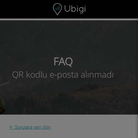
Skip to content
İçerik
Gezinme çubuğu
Alt bilgi
FAQ
QR kodlu e-posta alınmadı
← Sorulara geri dön