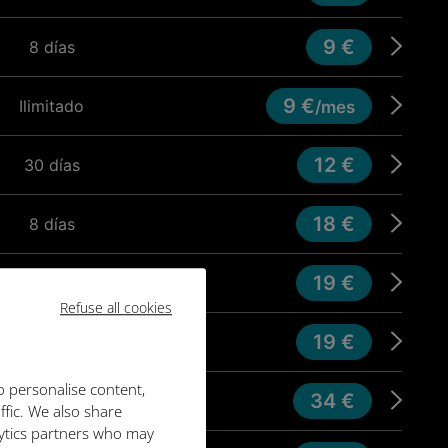
9 €
8 días
9 €
Ilimitado
/mes
12 €
30 días
18 €
8 días
19 €
30 días
Refuse all cookies
19 €
12 meses
o personalise content,
34 €
30 días
ffic. We also share
lytics partners who may