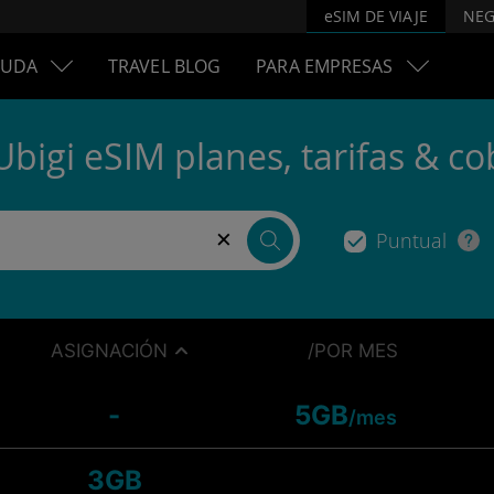
eSIM DE VIAJE
NEG
YUDA
TRAVEL BLOG
PARA EMPRESAS
Ubigi eSIM planes, tarifas & co
×
Puntual
ASIGNACIÓN
/POR MES
-
5GB
/mes
3GB