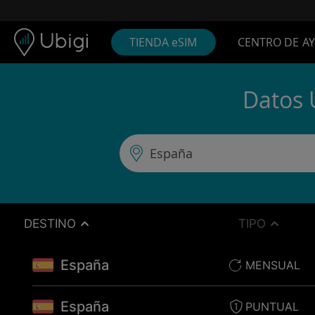
Skip to content
Contenido
Barra de navegación
Pie de página
TIENDA eSIM
CENTRO DE A
Datos 
DESTINO
TIPO
España
MENSUAL
España
PUNTUAL