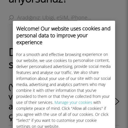
Welcome! Our website uses cookies and
personal data to improve your
experience
Diğer sık ​​sorulan
For a smooth and effective browsing experience on
our website, we use cookies to personalise content,
sorular:
deliver personalised advertising, provide social media
features and analyse our traffic. We also share
information about your use of our site with our social
media, advertising and analytics partners who may
(Yeni) iPhone'umdaki
combine it with other information that you've
verilerimi geri yükledim,
provided to them or that they've collected from your
use of their services.
Manage your cookies
with
ancak eSIM profilim
complete peace of mind. Click "Allow all cookies" if
çalışmıyor. Ne yapmalıyım?
you agree with the use of all of our cookies. Or click
"Select" if you want to customise your cookie
settings on our website.