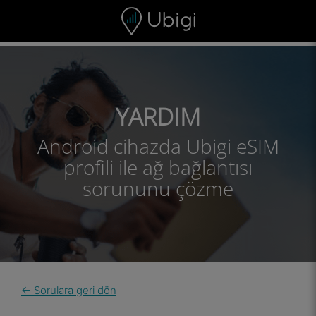
Skip to content
İçerik
Gezinme çubuğu
Alt bilgi
YARDIM
Android cihazda Ubigi eSIM
profili ile ağ bağlantısı
sorununu çözme
← Sorulara geri dön