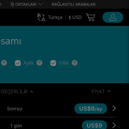
I
İŞ ORTAKLARI
BAĞLANTILI ARABALAR
Cart Ubigi
Türkçe
$ USD
apsamı
Aylık
Yıllık
GEÇERLILIK
FIYAT
US$6
Sınırsız
/ay
US$9
1 gün