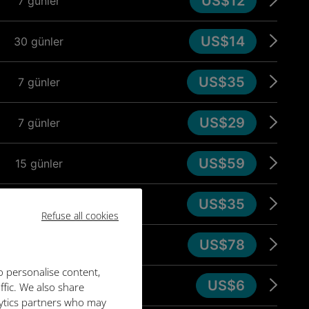
US$12
7 günler
US$14
30 günler
US$35
7 günler
US$29
7 günler
US$59
15 günler
US$35
7 günler
Refuse all cookies
US$78
30 günler
o personalise content,
US$6
7 günler
ffic. We also share
lytics partners who may