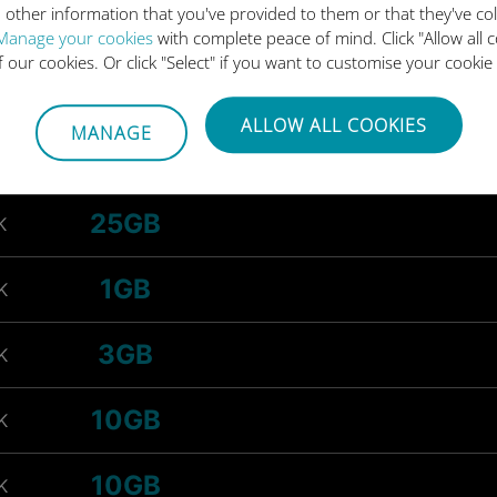
 other information that you've provided to them or that they've co
3GB
K
Manage your cookies
with complete peace of mind. Click "Allow all c
of our cookies. Or click "Select" if you want to customise your cookie
10GB
K
ALLOW ALL COOKIES
MANAGE
10GB
K
25GB
K
1GB
K
3GB
K
10GB
K
10GB
K