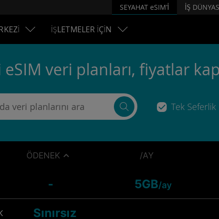
SEYAHAT eSIM’İ
İŞ DÜNYAS
RKEZİ
İŞLETMELER İÇİN
 eSIM veri planları, fiyatlar k
Tek Seferlik
ÖDENEK
/AY
-
5GB
/ay
Sınırsız
K