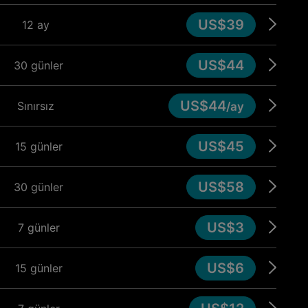
US$39
12 ay
US$44
30 günler
US$44
Sınırsız
/ay
US$45
15 günler
US$58
30 günler
US$3
7 günler
US$6
15 günler