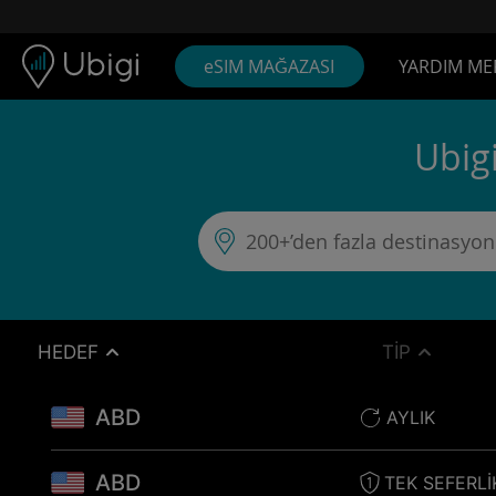
Skip to content
İçerik
Gezinme çubuğu
Alt bilgi
eSIM MAĞAZASI
YARDIM ME
Ubigi
HEDEF
TIP
ABD
AYLIK
ABD
TEK SEFERLI