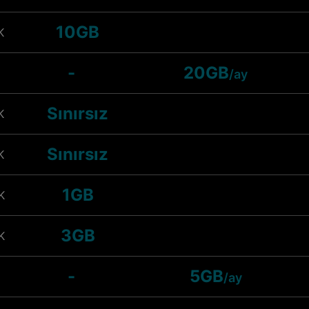
10GB
K
-
20GB
/ay
Sınırsız
K
Sınırsız
K
1GB
K
3GB
K
-
5GB
/ay