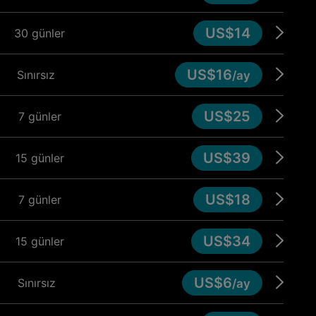
US$14
30 günler
US$16
Sınırsız
/ay
US$25
7 günler
US$39
15 günler
US$18
7 günler
US$34
15 günler
US$6
Sınırsız
/ay