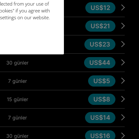
llected from your use of
US$12
15 günler
ookies" if you agree with
 settings on our website.
US$21
7 günler
US$23
30 günler
US$44
30 günler
US$5
7 günler
US$8
15 günler
US$14
7 günler
US$16
30 günler