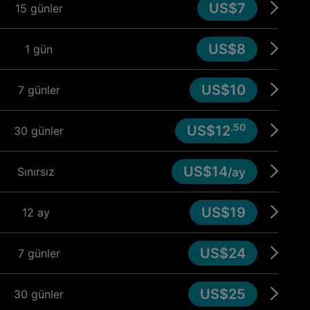
US$7
15 günler
US$8
1 gün
US$10
7 günler
.50
US$12
30 günler
US$14
Sınırsız
/ay
US$19
12 ay
US$24
7 günler
US$25
30 günler