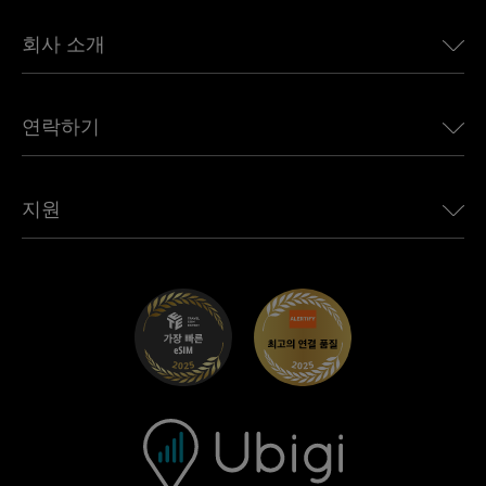
일본용 eSIM
BMW용 Ubigi
캐나다용 eSIM
회사 소개
Land Rover용 Ubigi
브라질용 eSIM
Alfa Romeo용 Ubigi
태국용 eSIM
우리의 이야기
Jeep용 Ubigi
연락하기
아프리카용 eSIM
언론에 소개된 Ubigi
Jaguar용 Ubigi
모든 목적지 보기
Ubigi 네트워크 파트너
Toyota용 Ubigi
직원 연결
Ubigi 앱
지원
Mini용 Ubigi
제휴 프로그램
Ubigi.com
Maserati용 Ubigi
총판 프로그램
UbiClub – 멤버십 프로그램
시작하기
Fiat용 Ubigi
친구 프로그램 추천
문제 해결
경력 기회
고객 센터
지원팀에 문의