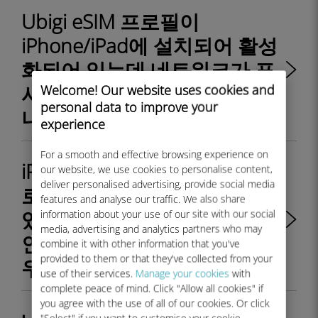
Ubigi eSIM 프로필이
iPhone/iPad에 설치되어 활성
화되어 있는데 네트워크가 표
시되지 않는데 어떻게 해야 하
Welcome! Our website uses cookies and
personal data to improve your
나요?
experience
For a smooth and effective browsing experience on
iPhone/iPad에 eSIM Ubigi 프
our website, we use cookies to personalise content,
deliver personalised advertising, provide social media
로필이 설치되어 활성화되어
features and analyse our traffic. We also share
있고 네트워크가 표시되지만
information about your use of our site with our social
media, advertising and analytics partners who may
인터넷에 액세스할 수 없는 경
combine it with other information that you've
provided to them or that they've collected from your
우 어떻게 해야 하나요?
use of their services.
Manage your cookies
with
complete peace of mind. Click "Allow all cookies" if
you agree with the use of all of our cookies. Or click
"Select" if you want to customise your cookie