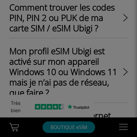
Comment trouver les codes
PIN, PIN 2 ou PUK de ma
carte SIM / eSIM Ubigi ?
Mon profil eSIM Ubigi est
activé sur mon appareil
Windows 10 ou Windows 11
mais je n’ai pas de réseau,
que faire ?
Très
bien
Le bouton “eSIM – Internet
mobile dans mon appareil”
Cart Ubigi
Navigatio
BOUTIQUE eSIM
n’apparait pas sur mon iPad