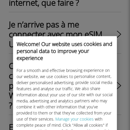
internet, que faire ?
Je n’arrive pas à me
connecter avec mon eSIM
Ubigi
Welcome! Our website uses cookies and
personal data to improve your
experience
Comment vérifier la
For a smooth and effective browsing experience on
configuration APN de mon
our website, we use cookies to personalise content,
deliver personalised advertising, provide social media
profil eSIM Ubigi sur
features and analyse our traffic. We also share
Windows 10 ou Windows 11
information about your use of our site with our social
media, advertising and analytics partners who may
?
combine it with other information that you've
provided to them or that they've collected from your
use of their services.
Manage your cookies
with
Est-ce que je peux passer
complete peace of mind. Click "Allow all cookies" if