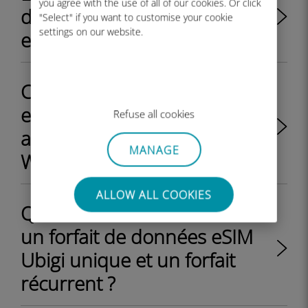
you agree with the use of all of our cookies. Or click
des appels téléphoniques et
"Select" if you want to customise your cookie
settings on our website.
envoyer des SMS avec Ubigi ?
Comment savoir si mon profil
eSIM Ubigi est activé sur mon
Refuse all cookies
appareil Windows 10 ou
MANAGE
Windows 11 ?
ALLOW ALL COOKIES
Quelle est la différence entre
un forfait de données eSIM
Ubigi unique et un forfait
récurrent ?